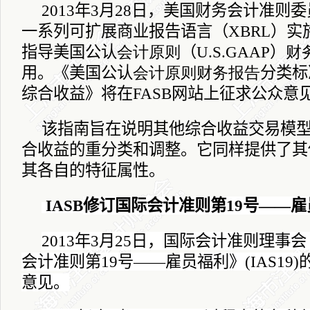
2013
年
3
月
28
日
，美国财务会计准则委
一系列可扩展商业报告语言（
XBRL
）实
指导美国公认
会计原则
（
U.S.
GAAP
）
财
用。《美国公认
会计原则
财务报告
分类标
综合收益》将在
FASB
网站上征求公众意
该指南旨在说明其他综合收益交易模
合收益的重分类和调整。它同样提供了其
其各自的特征属性。
IASB
修订
国际会计准则第
19
号——雇
2013
年
3
月
25
日，国际会计准则理事会
会计准则第
19
号——雇员福利》
(IAS19)
意见。