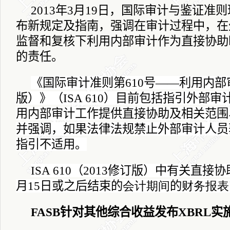
2013
年
3
月
19
日
，国际审计与鉴证准则
布新规定及指南，强调在审计过程中，在
监督和复核下利用内部审计作为直接协助
的责任。
《国际审计准则第
610
号——利用内部
版）》（
ISA 610
）目前包括指引外部审
用内部审计工作提供直接协助及相关范围
并强调，如果法律法规禁止外部审计人员
指引不适用。
ISA 610
（
2013
修订版）中有关直接协
月
15
日
或之后结束的
会计期间
的
财务报表
FASB
针对其他综合收益发布
XBRL
实