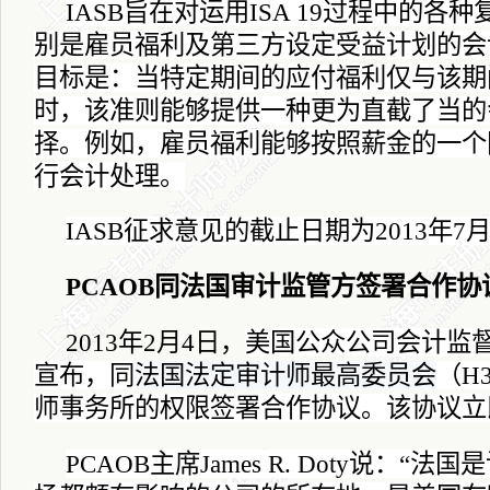
IASB
旨在对运用
ISA 19
过程中的各种
别是雇员福利及第三方设定受益计划的会
目标是：当特定期间的应付福利仅与该期
时，该准则能够提供一种更为直截了当的
择。例如，雇员福利能够按照薪金的一个
行会计处理。
IASB
征求意见的截止日期为
2013
年
7
PCAOB
同法国审计监管方签署合作协
2013
年
2
月
4
日
，
美国公众公司会计监
宣布，同
法国法定审计师最高委员会
（
H
师事务所的权限签署合作协议。该协议立
PCAOB
主席
James R. Doty
说：“法国