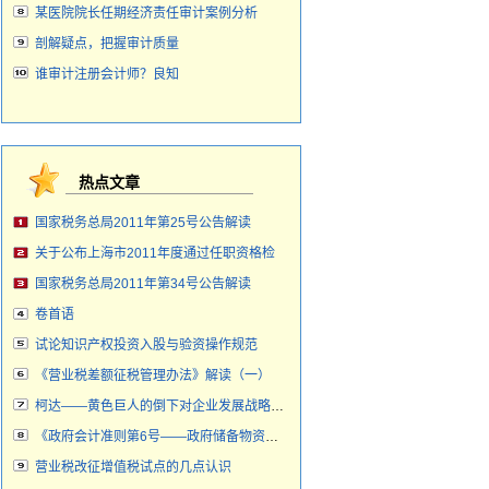
某医院院长任期经济责任审计案例分析
剖解疑点，把握审计质量
谁审计注册会计师？良知
热点文章
国家税务总局2011年第25号公告解读
关于公布上海市2011年度通过任职资格检
国家税务总局2011年第34号公告解读
卷首语
试论知识产权投资入股与验资操作规范
《营业税差额征税管理办法》解读（一）
柯达——黄色巨人的倒下对企业发展战略审计
《政府会计准则第6号——政府储备物资》案
营业税改征增值税试点的几点认识