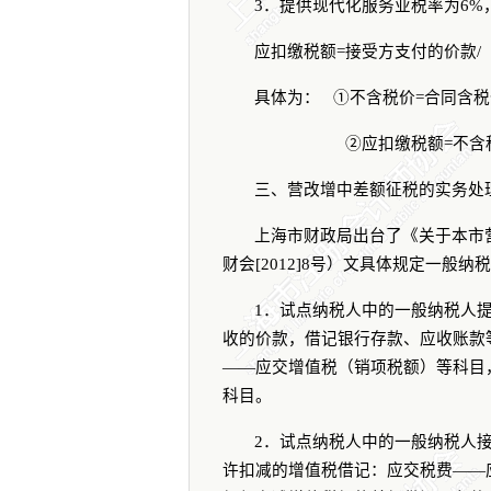
3
．提供现代化服务业税率为
6%
应扣缴税额
=
接受方支付的价款
/
具体为：
①
不含税价
=
合同含税
②
应扣缴税额
=
不含
三、营改增中差额征税的实务处
上海市财政局出台了《关于本市
财会
[2012]8
号）文具体规定一般纳税
1
．试点纳税人中的一般纳税人
收的价款，借记银行存款、应收账款
——
应交增值税（销项税额）等科目
科目。
2
．试点纳税人中的一般纳税人
许扣减的增值税借记：应交税费
——