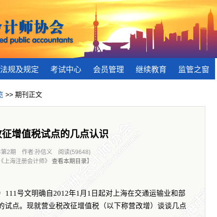
法规及规定
考试中心
会员管理
继续教育
监管之窗
览
>> 期刊正文
改征增值税试点的几点认识
年第2期 作者:孙信义 阅读(59648)
:《上海注册会计师》
查看本期目录
】
）
111
号文明确自
2012
年
1
月
1
日起对上海在交通运输业和部
的试点。现就营业税改征增值税（以下称营改增）谈谈几点