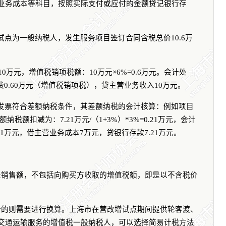
业务成本等科目，按照实际支付或应付的金额贷记银行存
试点为一般纳税人，发生服务项目签订合同含税总价
10.6
万
10
万元，增值税销项税额：
10
万元×
6%=0.6
万元。会计处
费
0.60
万元（增值税销项税），贷主营业务收入
10
万元。
发票符合差额纳税条件，其差额纳税的会计核算：例如项目
额纳税额扣减为：
7.21
万元
/
（
1+3%
）
*3%=0.21
万元，会计
21
万元，借主营业务成本
7
万元，贷银行存款
7.21
万元。
是销售额，不包括向购买方收取的增值税额，即是以不含税价
价的则需要进行换算。上海市在营改增试点期间提供轮客渡、
交通运输服务的增值税一般纳税人，可以选择简易计税方法