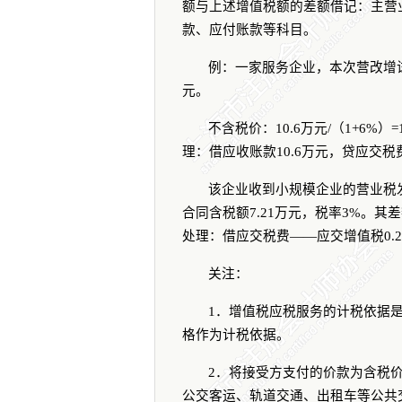
额与上述增值税额的差额借记：主营
款、应付账款等科目。
例：一家服务企业，本次营改增
元。
不含税价：
10.6
万元
/
（
1+6%
）
=
理：借应收账款
10.6
万元，贷应交税
该企业收到小规模企业的营业税
合同含税额
7.21
万元，税率
3%
。其差
处理：借应交税费
——
应交增值税
0.
关注：
1
．增值税应税服务的计税依据
格作为计税依据。
2
．将接受方支付的价款为含税
公交客运、轨道交通、出租车等公共