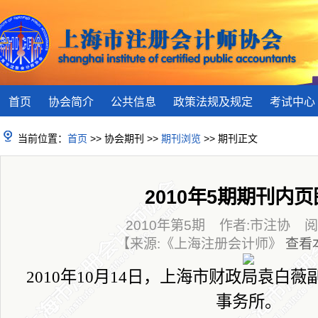
首页
协会简介
公共信息
政策法规及规定
考试中心
当前位置：
首页
>> 协会期刊 >>
期刊浏览
>> 期刊正文
2010年5期期刊内
2010年第5期 作者:市注协 阅读
【来源:《上海注册会计师》
查看
2010
年
10
月
14
日
，上海市财政局袁白薇
事务所。