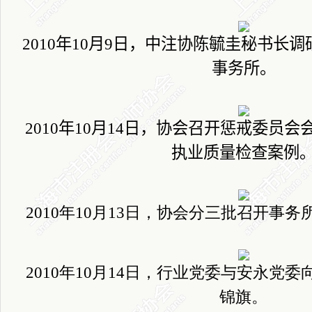
2010
年
10
月
9
日
，中注协陈毓圭秘书长调
事务所。
2010
年
10
月
14
日
，协会召开惩戒委员会
执业质量检查案例
2010
年
10
月
13
日
，协会分三批召开事务
2010
年
10
月
14
日
，行业党委与安永党委
锦旗。