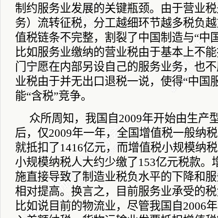
制约服务业发展的关键瓶颈。由于营业税
务）流转征税，分工越细环节越多税负越
值税链条不完整，割裂了中国制造与“中
比如服务业缴纳的营业税由于基本上不能
门宁愿在内部另设自己的服务业务，也不
业税由于并无出口退税一说，使得“中国
能“含税”竞争。
众所周知，我国自
2009
年开始由生产
后，仅
2009
年一年，全国增值税一般纳税
就抵扣了
1416
亿元，而增值税小规模纳税
小规模纳税人大约少缴了
153
亿元税款。
施直接导致了制造业税负水平的下降和服
相对提高。换言之，目前服务业承受的税
比如说目前的物流业，尽管我国自
2006
年