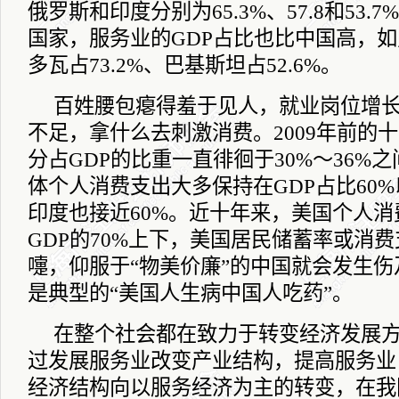
俄罗斯和印度分别为
65.3%
、
57.8
和
53.7%
国家，服务业的
GDP
占比也比中国高，如
多瓦占
73.2%
、巴基斯坦占
52.6%
。
百姓腰包瘪得羞于见人，就业岗位增
不足，拿什么去刺激消费。
2009
年前的十
分占
GDP
的比重一直徘徊于
30%
～
36%
之
体个人消费支出大多保持在
GDP
占比
60%
印度也接近
60%
。近十年来，美国个人消
GDP
的
70%
上下，美国居民储蓄率或消费
嚏，仰服于“物美价廉”的中国就会发生伤
是典型的“美国人生病中国人吃药”。
在整个社会都在致力于转变经济发展
过发展服务业改变产业结构，提高服务业
经济结构向以服务经济为主的转变，在我