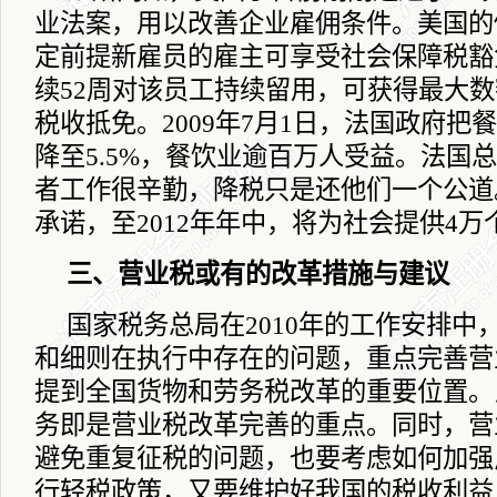
业法案，用以改善企业雇佣条件。美国的
定前提新雇员的雇主可享受社会保障税豁
续
52
周对该员工持续留用，可获得最大数
税收抵免。
2009
年
7
月
1
日
，法国政府把餐
降至
5.5%
，餐饮业逾百万人受益。法国总
者工作很辛勤，降税只是还他们一个公道
承诺，至
2012
年年中，将为社会提供
4
万
三、营业税或有的改革措施与建议
国家税务总局在
2010
年的工作安排中，
和细则在执行中存在的问题，重点完善营
提到全国货物和劳务税改革的重要位置。
务即是营业税改革完善的重点。同时，营
避免重复征税的问题，也要考虑如何加强
行轻税政策，又要维护好我国的税收利益