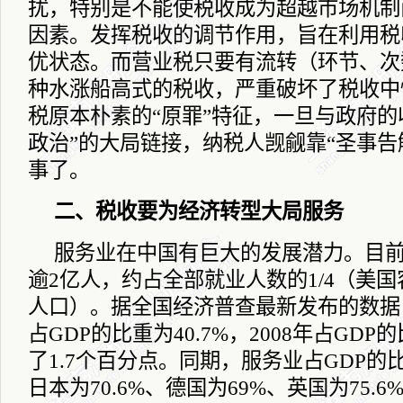
扰，特别是不能使税收成为超越市场机制
因素。发挥税收的调节作用，旨在利用税
优状态。而营业税只要有流转（环节、次
种水涨船高式的税收，严重破坏了税收中
税原本朴素的“原罪”特征，一旦与政府的
政治”的大局链接，纳税人觊觎靠“圣事告
事了。
二、税收要为经济转型大局服务
服务业在中国有巨大的发展潜力。目
逾
2
亿人，约占全部就业人数的
1/4
（美国
人口）。据全国经济普查最新发布的数据
占
GDP
的比重为
40.7%
，
2008
年占
GDP
的
了
1.7
个百分点。同期，服务业占
GDP
的
日本为
70.6%
、德国为
69%
、英国为
75.6