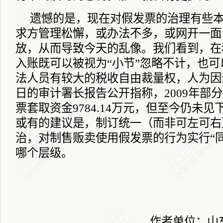
遗憾的是，现在对假发票的治理有些
求方管理松懈，或办法不多，或网开一面
放，从而导致今天的乱像。我们看到，在
入账既可以被视为“小节”忽略不计，也
法人员有较大的税收自由裁量权，人为因
日
的审计署长报告公开指称，
2009
年部分
票套取资金
9784.14
万元，但至今仍未见
或有的建议是，制订统一（而非可左可右
治，对制售贩卖使用假发票的行为实行“
哪个层级。
作者单位：山