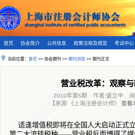
首页
协会简介
公共信息
政策法规及规定
考试中心
当前位置：
首页
>> 协会期刊 >>
期刊浏览
>> 期刊正文
营业税改革：观察与
2010年第5期 作者:盛立中 阅读
【来源:《上海注册会计师》
查看
适逢增值税即将在全国人大启动正式
第二大流转税种——营业税反而博得了媒