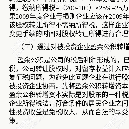
得，缴纳所得税
=
（
200-100
）×
25%=25
万
果
2009
年度企业亏损则企业应该在
2009
该股权转让所得不需纳所得税，这样企业
变更手续的时间对股权转让所得进行合理
（二）通过对被投资企业盈余公积转
盈余公积是公司的税后利润形成的，
税，公司转让股权时，对留存收益计入应
复征税问题，为避免此问题企业在进行股
被投资企业协商，先将盈余公积转增资本
盈余公积转增资本实际是对股东的一种税
企业所得税法，符合条件的居民企业之间
性投资收益是免税收入，从而合法的享受
策。