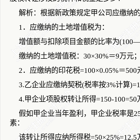
解析：根据新政策规定甲公司应缴纳
1
．应缴纳的土地增值税为：
增值额与扣除项目金额的比率为
(100
缴纳的土地增值税：
30
×
30%
＝
9
万元
2
．应缴纳的印花税
=100
×
0.05%
＝
500
3.
乙企业应缴纳契税
(
税率按
3%
计算
)=
4.
甲企业项股权转让所得
=150-100=50
假如甲企业当年盈利，甲企业税率是
2
素：
该转让所得应纳所得税
=50
×
25%=12.5