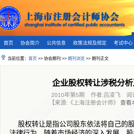
首页
协会简介
公共信息
政策法规及规定
考试中心
当前位置：
首页
>> 协会期刊 >>
期刊浏览
>> 期刊正文
企业股权转让涉税分析
2010年第5期 作者:吕凌飞 阅读(
【来源:《上海注册会计师》
查看
股权转让是指公司股东依法将自己的
法律行为。随着市场经济的深入发展，股