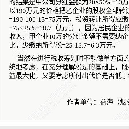
的结果是甲公司分红金额为
20
×
50%=10
万
以
190
万元的价格把乙企业的股权全部转
=190-100-15=75
万元，投资转让所得应缴
=75
×
25%=18.7
（万元），因为居民企业
收入，甲企业
10
万的分红金额不需要纳企
比，少缴纳所得税
=25-18.7=6.3
万元。
当然在进行税收筹划时不能做单方面
统地考虑，在充分理解税法的基础上，既
益最大化，又要考虑所付出代价是否
作者
单位：益海（烟