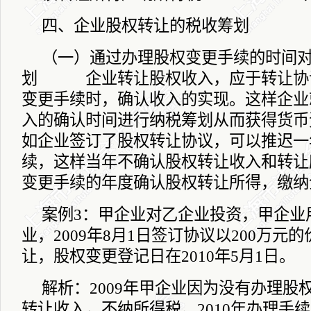
四、企业股权转让的税收筹划
（一）通过办理股权变更手续的时间
划 企业转让股权收入，应于转让协
变更手续时，确认收入的实现。这样企业
入的确认时间进行纳税筹划从而获得货币
如企业签订了股权转让协议，可以推迟一
续，这样当年不确认股权转让收入和转让
变更手续的年度确认股权转让所得，缴纳
案例
3
：甲企业对乙企业投资，甲企业
业，
2009
年
8
月
1
日
签订协议以
200
万元的
让，股权变更登记日在
2010
年
5
月
1
日
。
解析：
2009
年甲企业因为没有办理股
转让收入，不纳所得税。
2010
年办理手续