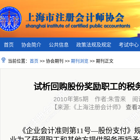
首页
协会简介
公共信息
政策法规及规定
考试中心
当前位置：
首页
>> 协会期刊 >>
期刊浏览
>> 期刊正文
试析回购股份奖励职工的税
2010年第5期 作者:朱雪来 阅读(
【来源:《上海注册会计师》
查看
《企业会计准则第
11
号
—
股份支付》