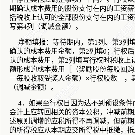
期确认成本费用的股份支付在内的工资薪
括税收上认可的全部股份支付在内的工资
写第
4
列（调减金额）。
净额填报：等待期内，第
1
列、第
3
列
确认的成本费用金额，第
2
列填
0
；行权后
认的成本费用，第
2
列填写行权时税收上
额形成的成本费用［（奖励股份每股回购
－每股收取受奖人金额）×行权股数］，
（调减金额）。
4
．如果至行权日因为达不到预设条件
会计上应转回相关的资本公积，冲减前期
述原则调增的应税所得不再调减，但前期
的所得税应从本期应交所得税中抵缴，抵