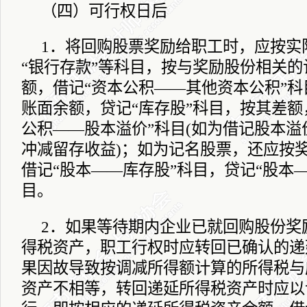
（四）可行权日后
1
．将回购股票奖励给职工时，应按实
“银行存款”等科目，按与奖励股份相关
额，借记“资本公积――其他资本公积”
账面余额，贷记“库存股”科目，按其差额
公积――股本溢价”科目
(
如为借记股本溢
冲减留存收益
)
；如为记名股票，还应按
借记“股本――库存股”科目，贷记“股本―
目。
2
．如果等待期内企业已就回购股份奖
得税资产，职工行权时应转回已确认的递
果因故导致按调减所得额计算的所得税与
资产不相等，转回递延所得税资产时应以