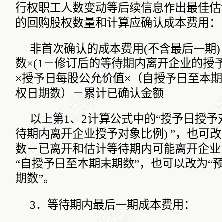
行权职工人数变动等后续信息作出最佳估
的回购股权数量和计算应确认成本费用：
非首次确认的成本费用
(
不含最后一期
)
数×
(1
－修订后的等待期内离开企业的授
×授予日每股公允价值×（自授予日至本
权日期数）－累计已确认金额
以上第
1
、
2
计算公式中的“授予日授予
待期内离开企业授予对象比例
)
”，也可
数－已离开和估计等待期内可能离开企业
“自授予日至本期末期数”，也可以改为“
期数”。
3
．等待期内最后一期成本费用：