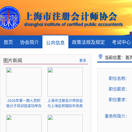
首页
协会简介
政策法规及规定
考试中心
公共信息
当前位置：首页 
图片新闻
更多
职位名称：
职位薪资：
职位要求：
2026年第一期入党积
上海市注册会计师协会
极分子培训班成功举办
与上海虹桥国际中央商
务区管委会签署战略合
事务所简介：
作协议并为“上海注册
会计师行业企业出海虹
桥服务站”揭牌