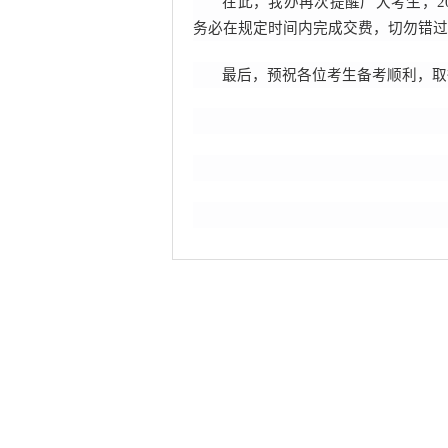
在此，我办
再次
提醒广大考生，
2
务必在规定时间内完成
交费
，切勿错过
最后，
预祝各位考生备考顺利，取