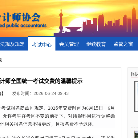
法规及规定
会员管理
继续教育
监管之窗
考试中心
息
图
册会计师全国统一考试交费的温馨提示
协】
发布时间：2026-06-24 09:43
一考试报名简章》规定，
202
6
年交费时间为
6月
15
日－
6月
，
允许考生在考区不变的前提下，对所报科目进行调整确
他相关报名信息不得更改，且报名费不予退还。