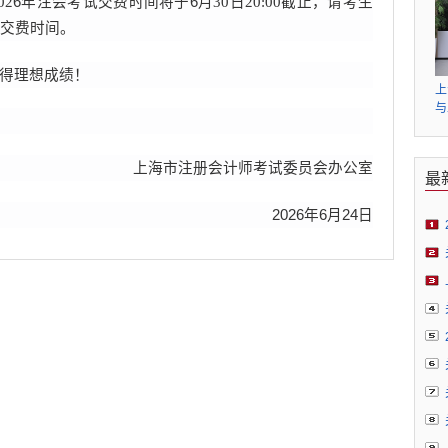
02
6
年注会考试
交费
时间将于
6
月
30日20:00截止，请考生
交费
时间。
得理想成绩！
上
与
务
会
上海市注册会计师考试委员会办公室
最
202
6
年
6
月
24
日