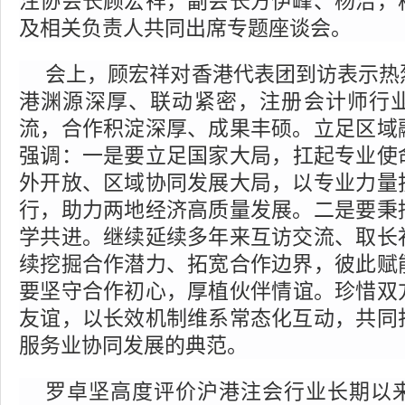
注协会长顾宏祥，副会长方伊峰、杨洁
，
及
相关负责人共同出席专题座谈会。
会上，顾宏祥对香港代表团到访表示热
港渊源深厚、联动紧密，注册会计师行
流，合作积淀深厚、成果丰硕。立足区域
强调
：
一是
要
立足国家大局，扛起专业使
外开放、区域协同发展大局，以专业力量
行，助力两地经济高质量发展。二是
要
秉
学共进。继续延续多年来互访交流、取长
续挖掘合作潜力、拓宽合作边界，彼此赋
要
坚守合作初心，厚植伙伴情谊。珍惜双
友谊，以长效机制维系常态化互动，共同
服务业协同发展的典范。
罗卓坚高度评价沪港
注会
行业长期以