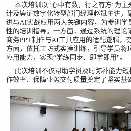
本次培训以
“
心中有数，行之有方
”
为主
计及鉴证数字化转型部门经理赵斌主讲，
进与
AI
实战应用两大关键内容，为参训学
性的培训指导。一方面，通过系统的理论
商务
PPT
制作与
AI
工具应用的适配逻辑，
方面，依托工坊式实操训练，引导学员将
应用能力，实现
“
学练同步、即学即用”。
此次培训不仅帮助学员及时弥补能力短
作效率、保障业务交付质量奠定了坚实基