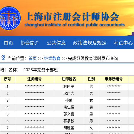
首页
协会简介
公共信息
政策法规及规定
考试中心
当前位置：
首页
>>
继续教育
>> 完成继续教育课时发布查询
培训名称： 2026年党务干部班
序号
注师编号
注师姓名
性别
事务所编号
1
*************
林国平
男
*********
2
*************
宋广志
男
*********
3
*************
孙荣
女
*********
4
*************
毛仁裕
男
*********
5
*************
郭义喜
男
*********
6
*************
蒋承毅
男
*********
7
*************
胡胜蓝
女
*********