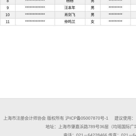
8
*************
杨杨
男
*********
9
*************
汪本年
男
*********
10
*************
肖剑飞
男
*********
11
*************
仲鸣兰
女
*********
上海市注册会计师协会 版权所有
沪ICP备05007870号-1
建议使用：10
地址：上海市肇嘉浜路789号36层（均瑶国际广场
电话：021－64228466 传真：021－64